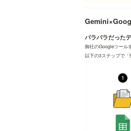
Gemini×G
バラバラだったデ
御社のGoogleツー