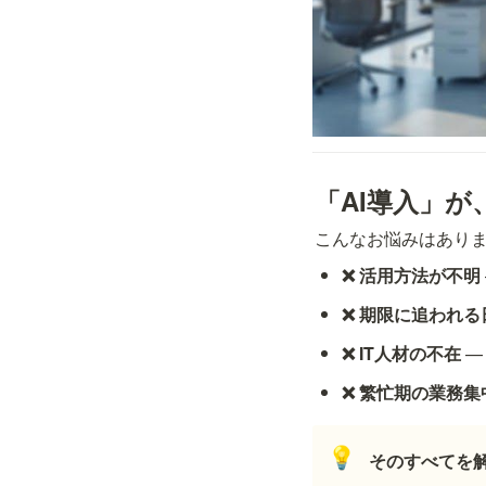
こんなお悩みはあり
❌ 活用方法が不明
❌ 期限に追われる
❌ IT人材の不在
 
❌ 繁忙期の業務集
💡
そのすべてを解