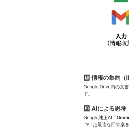
1️⃣ 情報の集約（I
Google Driv
す。
2️⃣ AIによる思考
Google純正AI「
Gemin
づいた最適な回答案