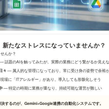
ませんか？
 — 話題のAIを触ってみたが、実際の業務にどう繋がるか見え
日々
 — 属人的な管理になっており、常に受け身の姿勢で余裕
— 現場に「ITアレルギー」があり、導入しても形骸化しそう
中
 — 特定の時期に業務が重なり、持続可能な運営が難しい
決するのが、Gemini×Google連携の自動化システムです。