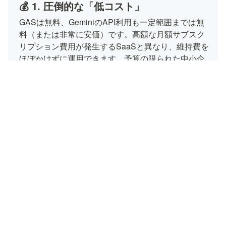
💰 1. 圧倒的な「低コスト」
GASは無料、GeminiのAPI利用も一定範囲までは無
料（または非常に安価）です。高額な月額サブスク
リプション費用が発生するSaaSと異なり、維持費を
ほぼかけずに運用できます。予算の限られた中小企
業にとって、最も現実的な選択肢です。
🎯 2. 「自社の業務」に完全フィット
パッケージ化された外部ツールに、自社の業務フロ
ーを合わせる必要はありません。「ウチの会社はこ
ういう手順で処理したい」という独自のルールに合
わせて、100%オーダーメイドで構築できます。使
い慣れたGoogle Workspace上で動くため、現場の社
員も抵抗感なく使い始められます。