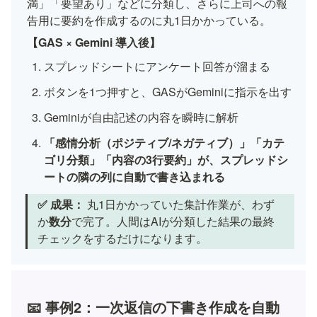
満」「要望あり」などに分類し、さらに上司への報
告用に要約を作成するのに丸1日かかっている。
【GAS × Gemini 導入後】
スプレッドシートにアンケート回答が溜まる
ボタンを1つ押すと、GASがGeminiに指示を出す
Geminiが自由記述の内容を瞬時に解析
「感情分析（ポジティブ/ネガティブ）」「カテ
ゴリ分類」「内容の3行要約」が、スプレッドシ
ートの隣の列に自動で書き込まれる
✅ 成果：
 丸1日かかっていた集計作業が、わず
か
数分
で完了。人間はAIが分類した結果の最終
チェックをするだけになります。
📧 事例2：一次返信の下書き作成を自動