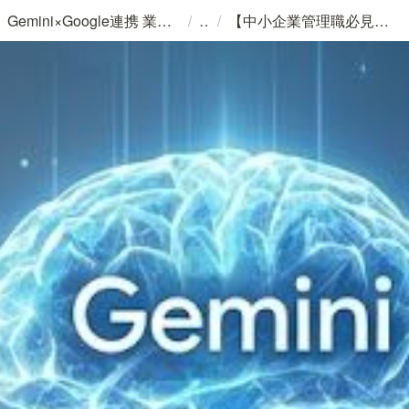
/
/
Gemini×Google連携 業務改善サービス
【中小企業管理職必見】そのルーチンワーク、AIが10秒で終わらせます