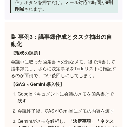
信」ボタンを押すだけ。メール対応の時間が
8割
削減
されます。
📝 事例3：議事録作成とタスク抽出の自
動化
【現状の課題】
会議中に取った箇条書きの雑なメモ。後で清書して
議事録にし、さらに決定事項をTodoリストに転記す
るのが面倒で、つい後回しにしてしまう。
【GAS × Gemini 導入後】
Googleドキュメントに会議のメモを箇条書きで
残す
会議終了後、GASがGeminiにメモの内容を渡す
Geminiがメモを解析し、
「決定事項」「ネクス